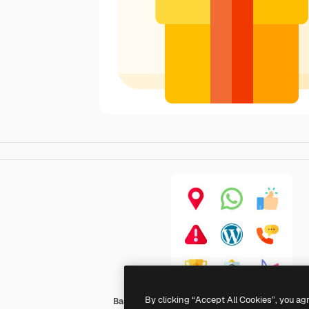
By clicking “Accept All Cookies”, you ag
Basic Rounded Flat