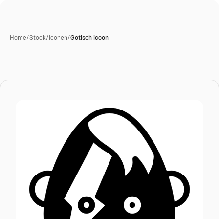
Home
/
Stock
/
Iconen
/
Gotisch icoon