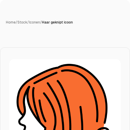
Home
/
Stock
/
Iconen
/
Haar geknipt icoon