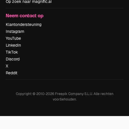
Op zoek naar magnific.ai
Neem contact op
Klantondersteuning
Instagram
YouTube
LinkedIn
TikTok
Discord
X
Reddit
Copyright © 2010-
2026
Freepik Company S.L.U.
Alle rechten
voorbehouden
.