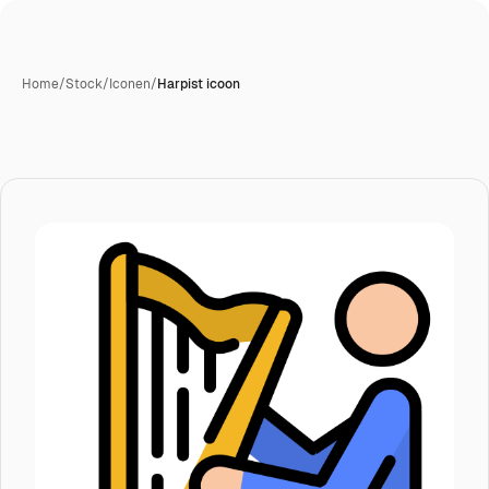
Home
/
Stock
/
Iconen
/
Harpist icoon