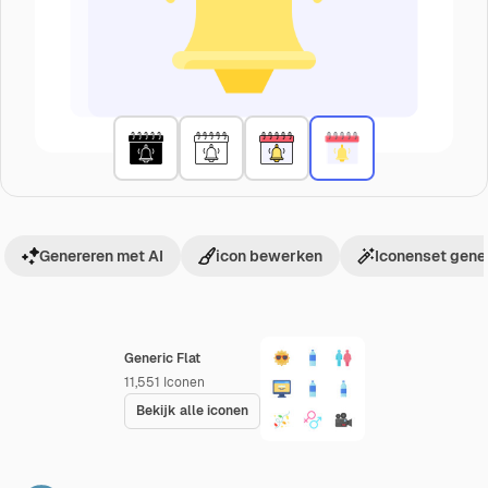
Genereren met AI
icon bewerken
Iconenset gene
Generic Flat
11,551
Iconen
Bekijk alle iconen