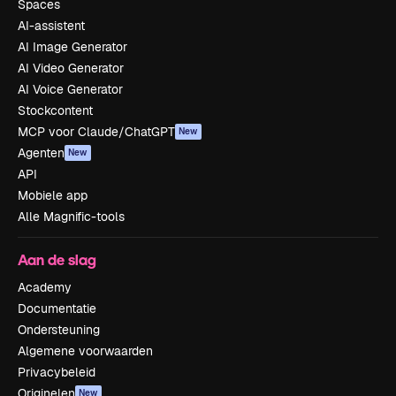
Spaces
AI-assistent
AI Image Generator
AI Video Generator
AI Voice Generator
Stockcontent
MCP voor Claude/ChatGPT
New
Agenten
New
API
Mobiele app
Alle Magnific-tools
Aan de slag
Academy
Documentatie
Ondersteuning
Algemene voorwaarden
Privacybeleid
Originelen
New