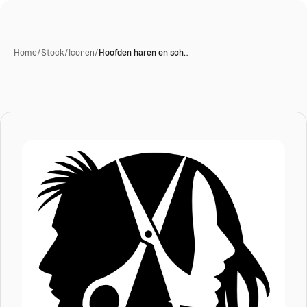
Home
/
Stock
/
Iconen
/
Hoofden haren en sch…