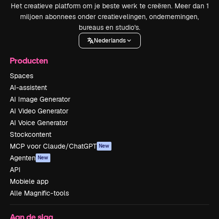
Het creatieve platform om je beste werk te creëren. Meer dan 1
miljoen abonnees onder creatievelingen, ondernemingen,
bureaus en studio's.
Nederlands
Producten
Spaces
AI-assistent
AI Image Generator
AI Video Generator
AI Voice Generator
Stockcontent
MCP voor Claude/ChatGPT
New
Agenten
New
API
Mobiele app
Alle Magnific-tools
Aan de slag