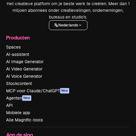
Het creatieve platform om je beste werk te creëren. Meer dan 1
miljoen abonnees onder creatievelingen, ondernemingen,
bureaus en studio's.
Nederlands
Producten
Spaces
AI-assistent
AI Image Generator
AI Video Generator
AI Voice Generator
Stockcontent
MCP voor Claude/ChatGPT
New
Agenten
New
API
Mobiele app
Alle Magnific-tools
Aan de slag