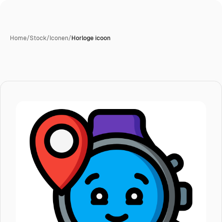
Home
/
Stock
/
Iconen
/
Horloge icoon