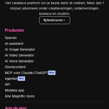
Het creatieve platform om je beste werk te creëren. Meer dan 1
miljoen abonnees onder creatievelingen, ondernemingen,
bureaus en studio's.
Nederlands
Producten
Spaces
AI-assistent
AI Image Generator
AI Video Generator
AI Voice Generator
Stockcontent
MCP voor Claude/ChatGPT
New
Agenten
New
API
Mobiele app
Alle Magnific-tools
Aan de slag