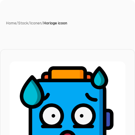
Home
/
Stock
/
Iconen
/
Horloge icoon