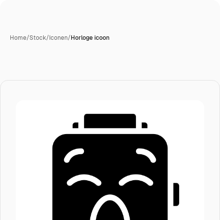
Home
/
Stock
/
Iconen
/
Horloge icoon