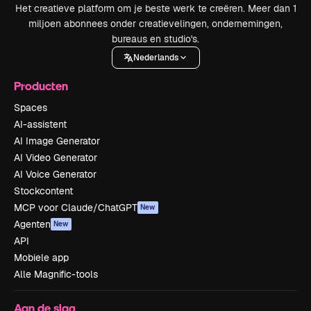
Het creatieve platform om je beste werk te creëren. Meer dan 1
miljoen abonnees onder creatievelingen, ondernemingen,
bureaus en studio's.
Nederlands
Producten
Spaces
AI-assistent
AI Image Generator
AI Video Generator
AI Voice Generator
Stockcontent
MCP voor Claude/ChatGPT
New
Agenten
New
API
Mobiele app
Alle Magnific-tools
Aan de slag