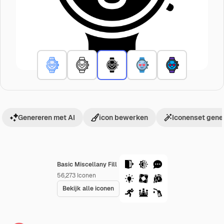
Genereren met AI
icon bewerken
Iconenset gene
Basic Miscellany Fill
56,273
Iconen
Bekijk alle iconen