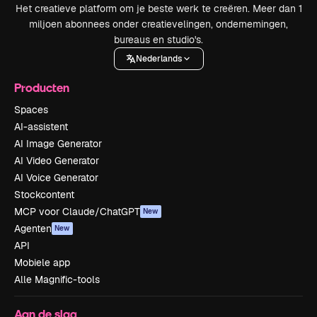
Het creatieve platform om je beste werk te creëren. Meer dan 1
miljoen abonnees onder creatievelingen, ondernemingen,
bureaus en studio's.
Nederlands
Producten
Spaces
AI-assistent
AI Image Generator
AI Video Generator
AI Voice Generator
Stockcontent
MCP voor Claude/ChatGPT
New
Agenten
New
API
Mobiele app
Alle Magnific-tools
Aan de slag