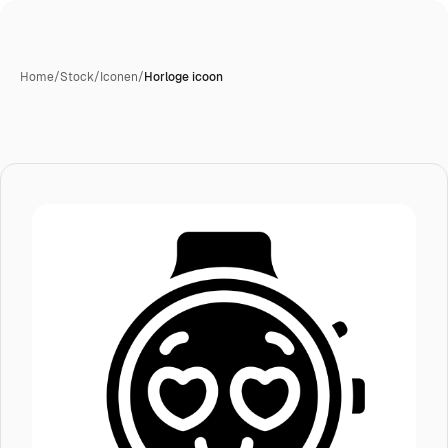
Home
/
Stock
/
Iconen
/
Horloge icoon