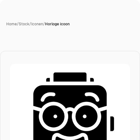
Home
/
Stock
/
Iconen
/
Horloge icoon