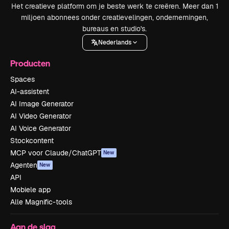
Het creatieve platform om je beste werk te creëren. Meer dan 1
miljoen abonnees onder creatievelingen, ondernemingen,
bureaus en studio's.
Nederlands
Producten
Spaces
AI-assistent
AI Image Generator
AI Video Generator
AI Voice Generator
Stockcontent
MCP voor Claude/ChatGPT
New
Agenten
New
API
Mobiele app
Alle Magnific-tools
Aan de slag