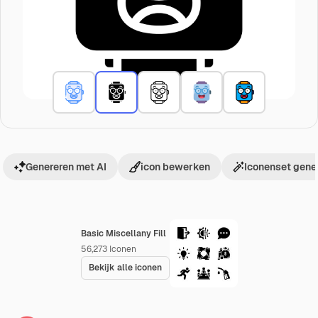
Genereren met AI
icon bewerken
Iconenset gene
Basic Miscellany Fill
56,273
Iconen
Bekijk alle iconen