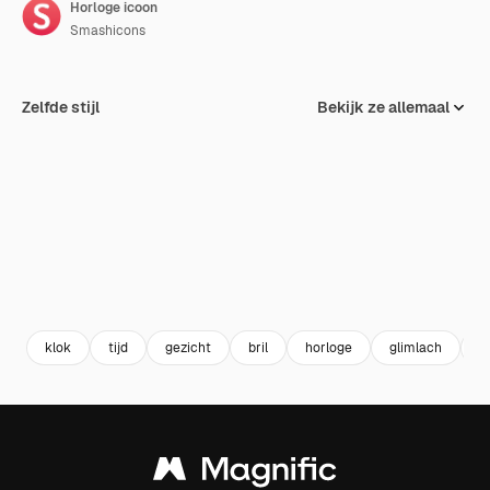
Horloge icoon
Smashicons
Zelfde stijl
Bekijk ze allemaal
klok
tijd
gezicht
bril
horloge
glimlach
br