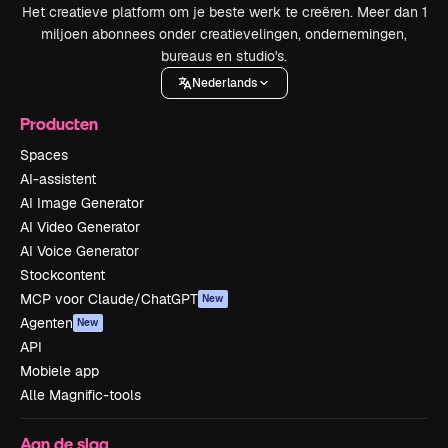
Het creatieve platform om je beste werk te creëren. Meer dan 1
miljoen abonnees onder creatievelingen, ondernemingen,
bureaus en studio's.
Nederlands
Producten
Spaces
AI-assistent
AI Image Generator
AI Video Generator
AI Voice Generator
Stockcontent
MCP voor Claude/ChatGPT
New
Agenten
New
API
Mobiele app
Alle Magnific-tools
Aan de slag