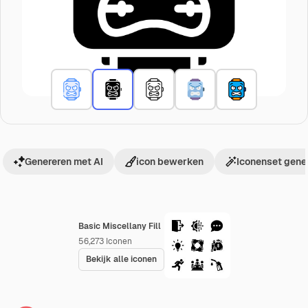
Genereren met AI
icon bewerken
Iconenset gene
Basic Miscellany Fill
56,273
Iconen
Bekijk alle iconen