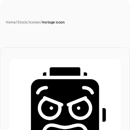
Home
/
Stock
/
Iconen
/
Horloge icoon