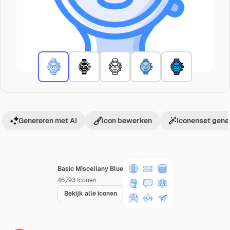
Genereren met AI
icon bewerken
Iconenset gene
Basic Miscellany Blue
46,793
Iconen
Bekijk alle iconen