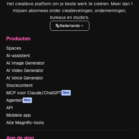
Het creatieve platform om je beste werk te creëren. Meer dan 1
miljoen abonnees onder creatievelingen, ondernemingen,
bureaus en studio's.
Nederlands
Producten
Spaces
AI-assistent
AI Image Generator
AI Video Generator
AI Voice Generator
Stockcontent
MCP voor Claude/ChatGPT
New
Agenten
New
API
Mobiele app
Alle Magnific-tools
Aan de slag