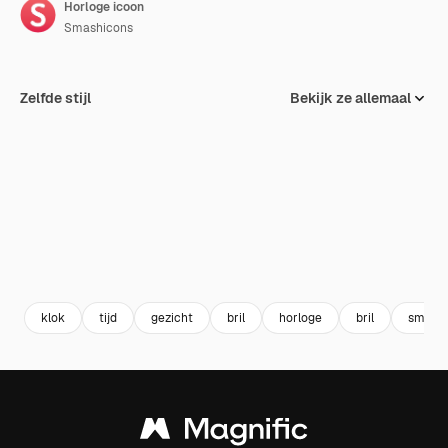
Horloge icoon
Smashicons
Zelfde stijl
Bekijk ze allemaal
klok
tijd
gezicht
bril
horloge
bril
smiley