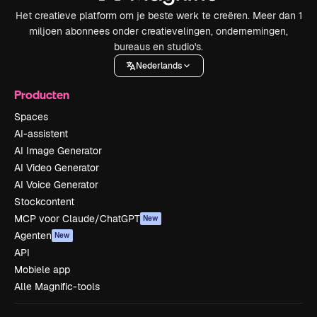
Het creatieve platform om je beste werk te creëren. Meer dan 1
miljoen abonnees onder creatievelingen, ondernemingen,
bureaus en studio's.
Nederlands
Producten
Spaces
AI-assistent
AI Image Generator
AI Video Generator
AI Voice Generator
Stockcontent
MCP voor Claude/ChatGPT
New
Agenten
New
API
Mobiele app
Alle Magnific-tools