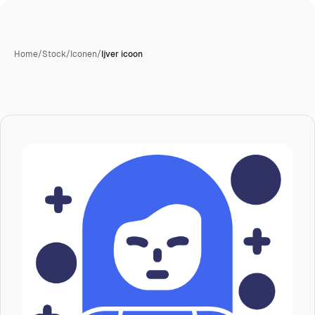
Home
/
Stock
/
Iconen
/
Ijver icoon