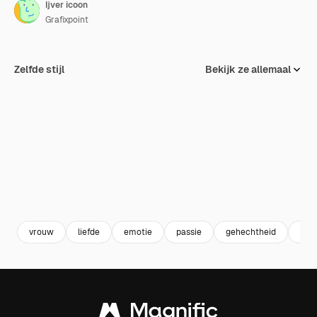
Ijver icoon
Grafixpoint
Zelfde stijl
Bekijk ze allemaal
vrouw
liefde
emotie
passie
gehechtheid
gebr