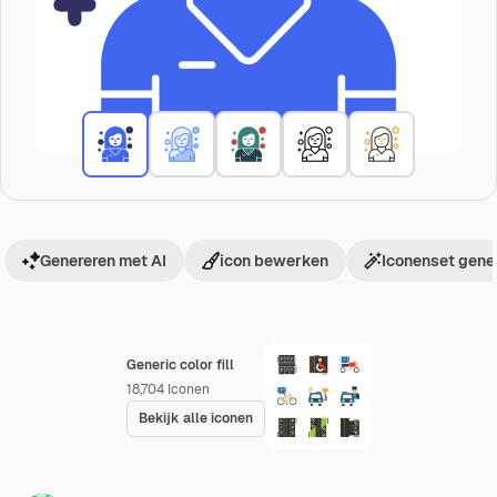
Genereren met AI
icon bewerken
Iconenset gene
Generic color fill
18,704
Iconen
Bekijk alle iconen