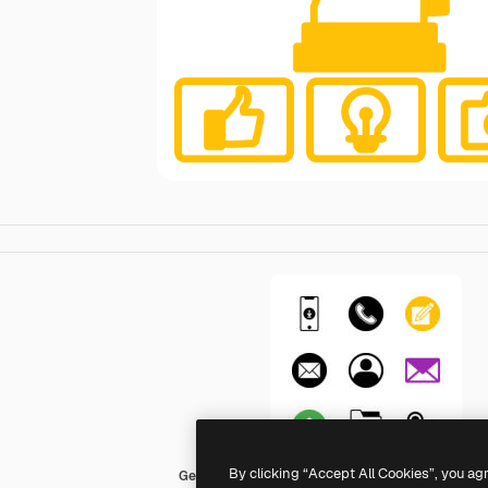
By clicking “Accept All Cookies”, you ag
Generic Mixed