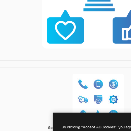
By clicking “Accept All Cookies”, you ag
Generic Flat Gradient