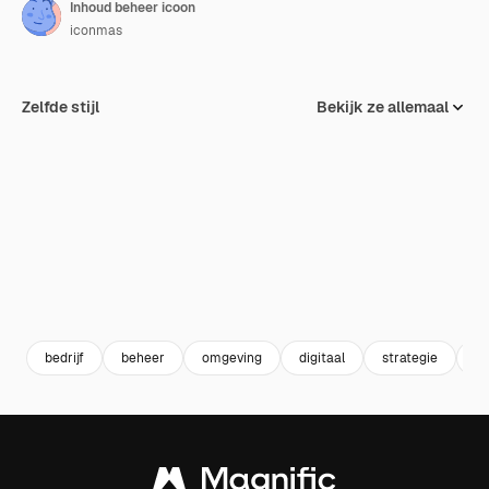
Inhoud beheer icoon
iconmas
Zelfde stijl
Bekijk ze allemaal
bedrijf
beheer
omgeving
digitaal
strategie
so