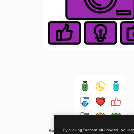
By clicking “Accept All Cookies”, you ag
Generic Outline Color