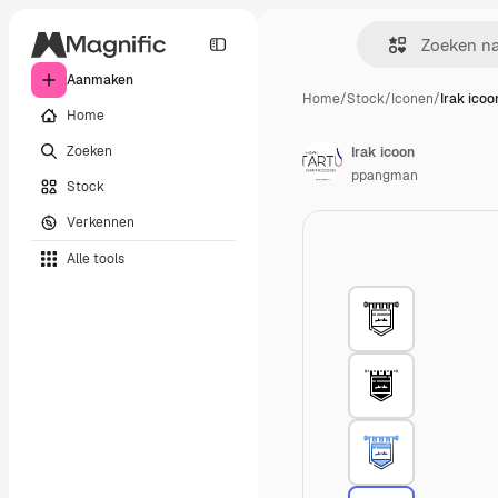
Aanmaken
Home
/
Stock
/
Iconen
/
Irak icoo
Home
Zoeken
Irak icoon
ppangman
Stock
Verkennen
Alle tools