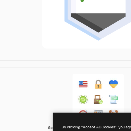
By clicking “Accept All Cookies”, you ag
Generic Flat