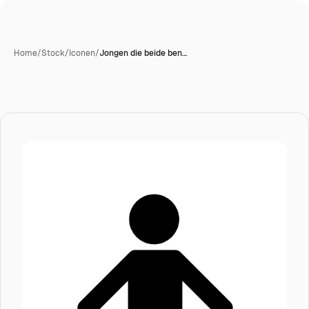
Home
/
Stock
/
Iconen
/
Jongen die beide ben…