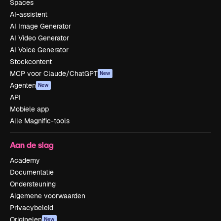
Spaces
AI-assistent
AI Image Generator
AI Video Generator
AI Voice Generator
Stockcontent
MCP voor Claude/ChatGPT
New
Agenten
New
API
Mobiele app
Alle Magnific-tools
Aan de slag
Academy
Documentatie
Ondersteuning
Algemene voorwaarden
Privacybeleid
Originelen
New