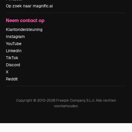
Op zoek naar magnific.ai
Neem contact op
Klantondersteuning
Instagram
YouTube
LinkedIn
TikTok
Discord
X
Reddit
Copyright © 2010-
2026
Freepik Company S.L.U.
Alle rechten
voorbehouden
.