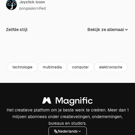
Joystick icoon
pongsakornRed
Zelfde stijl
Bekijk ze allemaal
technologie
multimedia
computer
elektronische
g
Het creatieve platform om je beste werk te creëren. Meer dan 1
miljoen abonnees onder creatievelingen, ondernemingen,
bureaus en studio's.
Nederlands