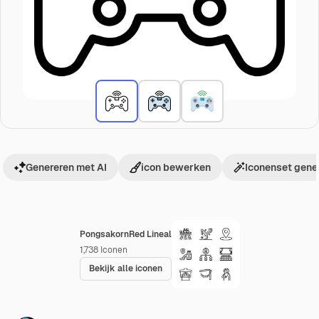
Genereren met AI
icon bewerken
Iconenset gene
PongsakornRed Lineal
1,738
Iconen
Bekijk alle iconen