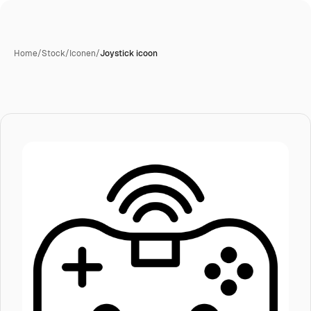
Home
/
Stock
/
Iconen
/
Joystick icoon