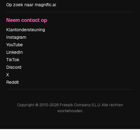
Op zoek naar magnific.ai
Neem contact op
Klantondersteuning
Instagram
YouTube
LinkedIn
TikTok
Discord
X
Reddit
Copyright © 2010-
2026
Freepik Company S.L.U.
Alle rechten
voorbehouden
.