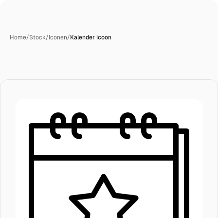
Home
/
Stock
/
Iconen
/
Kalender icoon