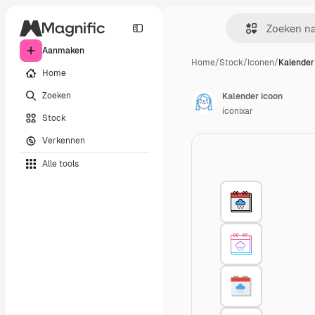
Aanmaken
Home
/
Stock
/
Iconen
/
Kalender
Home
Zoeken
Kalender icoon
iconixar
Stock
Verkennen
Alle tools