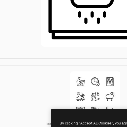
By clicking “Accept All Cookies”, you ag
Iconixar Outline