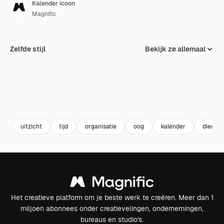
Kalender icoon
Magnific
Zelfde stijl
Bekijk ze allemaal
uitzicht
tijd
organisatie
oog
kalender
dienstr
Het creatieve platform om je beste werk te creëren. Meer dan 1
miljoen abonnees onder creatievelingen, ondernemingen,
bureaus en studio's.