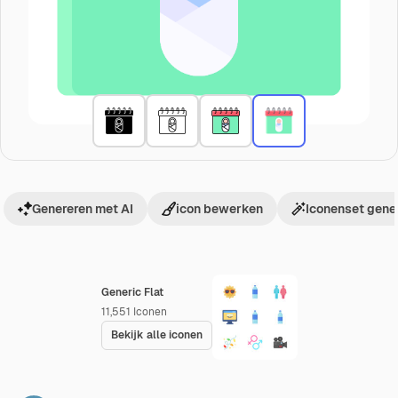
Genereren met AI
icon bewerken
Iconenset gene
Generic Flat
11,551
Iconen
Bekijk alle iconen