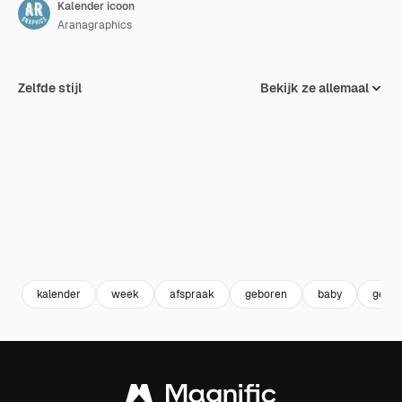
Kalender icoon
Aranagraphics
Zelfde stijl
Bekijk ze allemaal
kalender
week
afspraak
geboren
baby
geboo