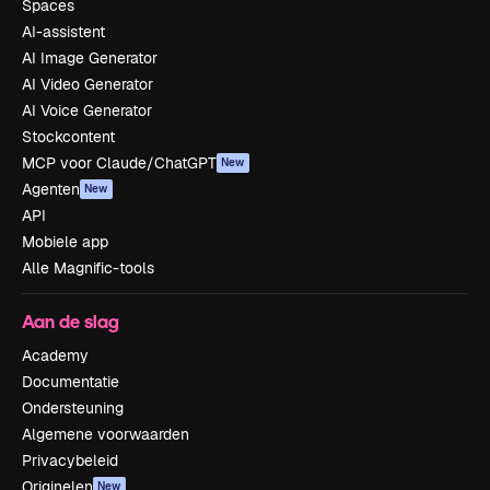
Spaces
AI-assistent
AI Image Generator
AI Video Generator
AI Voice Generator
Stockcontent
MCP voor Claude/ChatGPT
New
Agenten
New
API
Mobiele app
Alle Magnific-tools
Aan de slag
Academy
Documentatie
Ondersteuning
Algemene voorwaarden
Privacybeleid
Originelen
New