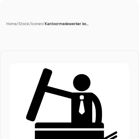
Home
/
Stock
/
Iconen
/
Kantoormedewerker ko…