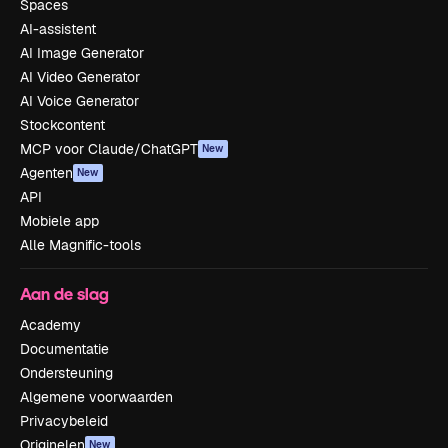
Spaces
AI-assistent
AI Image Generator
AI Video Generator
AI Voice Generator
Stockcontent
MCP voor Claude/ChatGPT
New
Agenten
New
API
Mobiele app
Alle Magnific-tools
Aan de slag
Academy
Documentatie
Ondersteuning
Algemene voorwaarden
Privacybeleid
Originelen
New