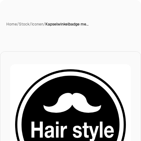
Home
/
Stock
/
Iconen
/
Kapselwinkelbadge me…