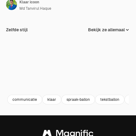
Klaar icoon
Md Tanvirul Haque
Zelfde stijl
Bekijk ze allemaal
communicatie
klaar
spraak-ballon
tekstballon
tek