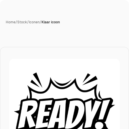
Home
/
Stock
/
Iconen
/
Klaar icoon