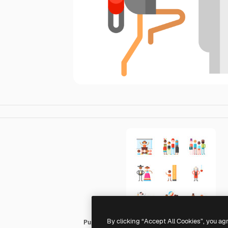
By clicking “Accept All Cookies”, you ag
Puppet Characters Flat