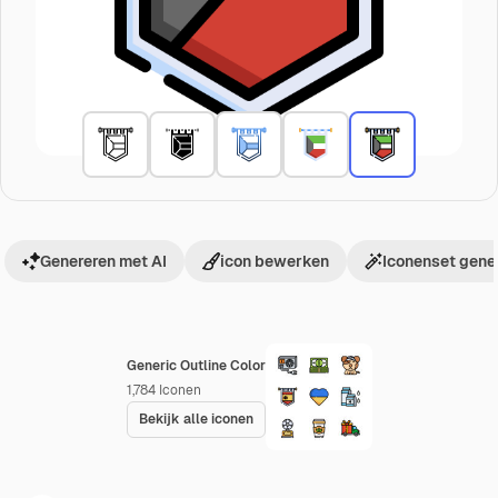
Genereren met AI
icon bewerken
Iconenset gene
Generic Outline Color
1,784
Iconen
Bekijk alle iconen