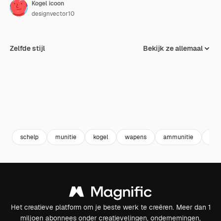
Kogel icoon
designvector10
Zelfde stijl
Bekijk ze allemaal
schelp
munitie
kogel
wapens
ammunitie
kog
Het creatieve platform om je beste werk te creëren. Meer dan 1
miljoen abonnees onder creatievelingen, ondernemingen,