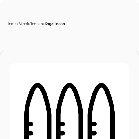
Home
/
Stock
/
Iconen
/
Kogel icoon