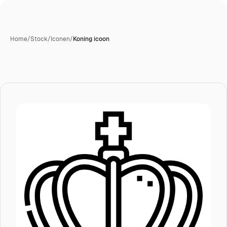
Home
/
Stock
/
Iconen
/
Koning icoon