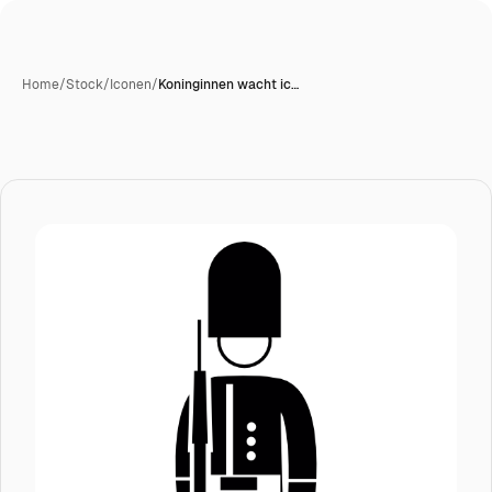
Home
/
Stock
/
Iconen
/
Koninginnen wacht ic…