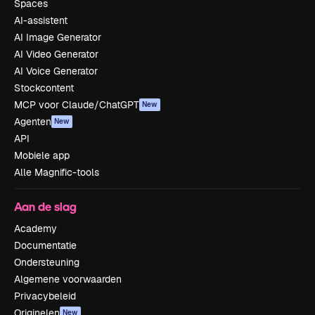
Spaces
AI-assistent
AI Image Generator
AI Video Generator
AI Voice Generator
Stockcontent
MCP voor Claude/ChatGPT
New
Agenten
New
API
Mobiele app
Alle Magnific-tools
Aan de slag
Academy
Documentatie
Ondersteuning
Algemene voorwaarden
Privacybeleid
Originelen
New