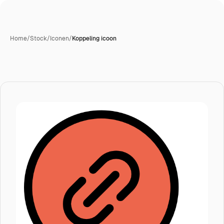
Home
/
Stock
/
Iconen
/
Koppeling icoon