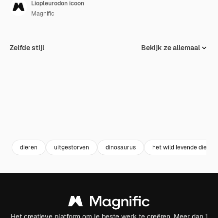
Liopleurodon icoon
Magnific
Zelfde stijl
Bekijk ze allemaal
dieren
uitgestorven
dinosaurus
het wild levende dieren
Het creatieve platform om je beste werk te creëren. Meer dan 1