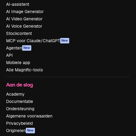
AI-assistent
AI Image Generator
AI Video Generator
AI Voice Generator
Stockcontent
MCP voor Claude/ChatGPT
New
Agenten
New
API
Mobiele app
Alle Magnific-tools
Aan de slag
Academy
Documentatie
Ondersteuning
Algemene voorwaarden
Privacybeleid
Originelen
New