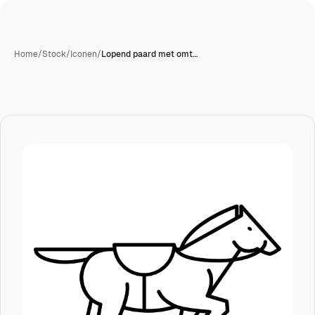
Home
/
Stock
/
Iconen
/
Lopend paard met omt…