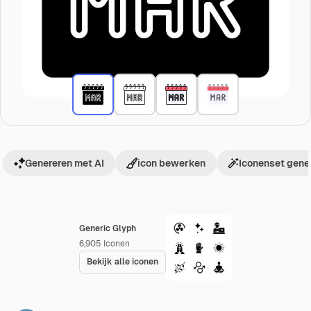
Genereren met AI
icon bewerken
Iconenset gene
Generic Glyph
6,905
Iconen
Bekijk alle iconen