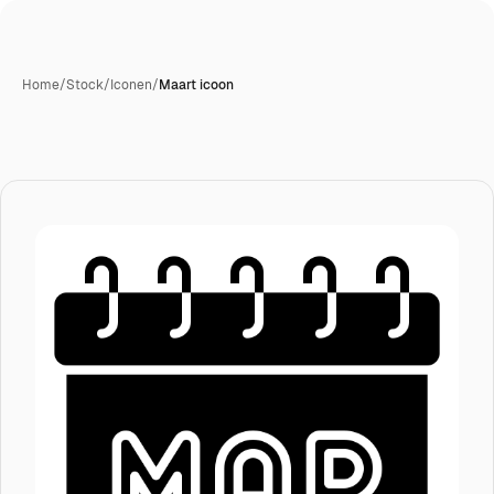
Home
/
Stock
/
Iconen
/
Maart icoon