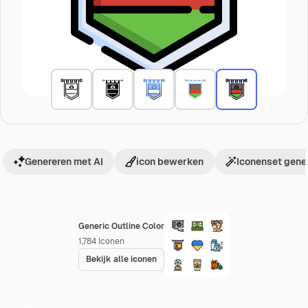
Genereren met AI
icon bewerken
Iconenset gene
Generic Outline Color
1,784
Iconen
Bekijk alle iconen