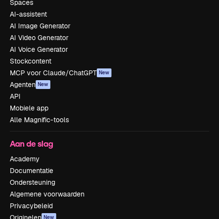
Spaces
AI-assistent
AI Image Generator
AI Video Generator
AI Voice Generator
Stockcontent
MCP voor Claude/ChatGPT
New
Agenten
New
API
Mobiele app
Alle Magnific-tools
Aan de slag
Academy
Documentatie
Ondersteuning
Algemene voorwaarden
Privacybeleid
Originelen
New