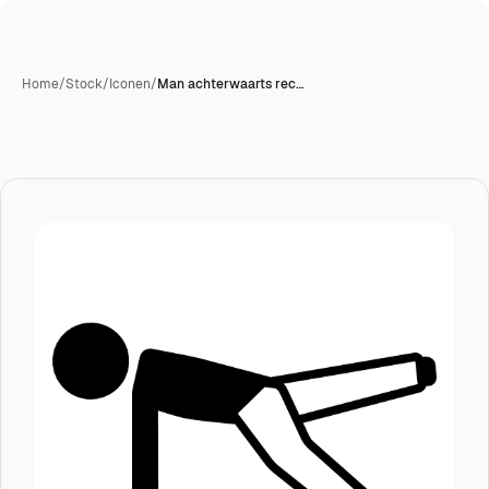
Home
/
Stock
/
Iconen
/
Man achterwaarts rec…