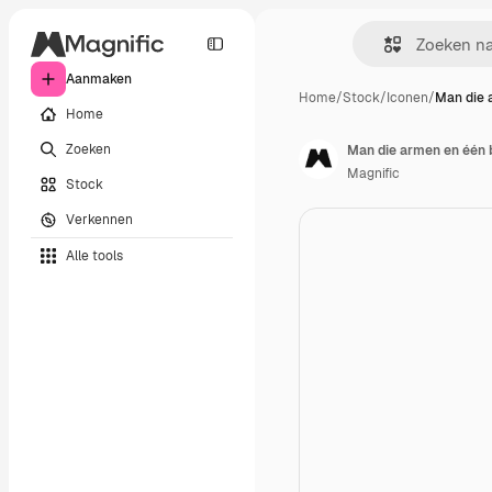
Aanmaken
Home
/
Stock
/
Iconen
/
Man die 
Home
Zoeken
Man die armen en één b
Magnific
Stock
Verkennen
Alle tools