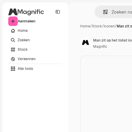
Aanmaken
Home
/
Stock
/
Iconen
/
Man zit o
Home
Zoeken
Man zit op het toilet i
Magnific
Stock
Verkennen
Alle tools