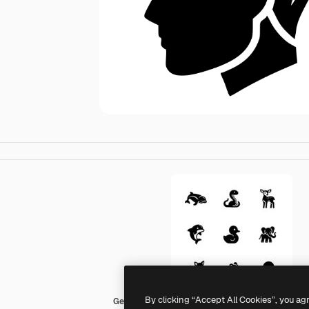
By clicking “Accept All Cookies”, you ag
Generic black fill