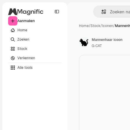
Aanmaken
Home
/
Stock
/
Iconen
/
Mannenh
Home
Zoeken
Mannenhaar icoon
G-CAT
Stock
Verkennen
Alle tools