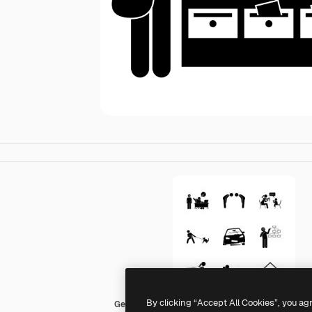
By clicking “Accept All Cookies”, you ag
Generic Others