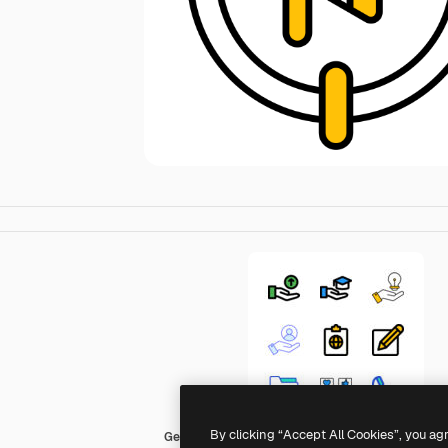
By clicking “Accept All Cookies”, you ag
Generic Fill & Lineal