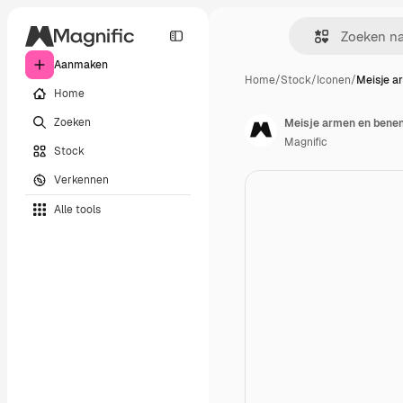
Aanmaken
Home
/
Stock
/
Iconen
/
Meisje a
Home
Zoeken
Meisje armen en benen
Magnific
Stock
Verkennen
Alle tools