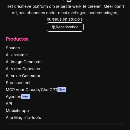
Het creatieve platform om je beste werk te creëren. Meer dan 1
miljoen abonnees onder creatievelingen, ondernemingen,
bureaus en studio's.
Nederlands
Producten
Spaces
AI-assistent
AI Image Generator
AI Video Generator
AI Voice Generator
Stockcontent
MCP voor Claude/ChatGPT
New
Agenten
New
API
Mobiele app
Alle Magnific-tools