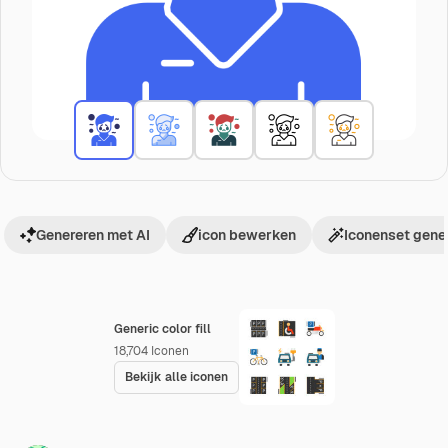
Genereren met AI
icon bewerken
Iconenset gene
Generic color fill
18,704
Iconen
Bekijk alle iconen