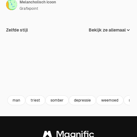
Melancholisch icoon
Grafixpoint
Zelfde stijl
Bekijk ze allemaal
man
triest
somber
depressie
weemoed
smar