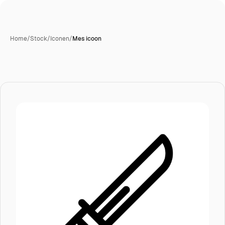
Home
/
Stock
/
Iconen
/
Mes icoon