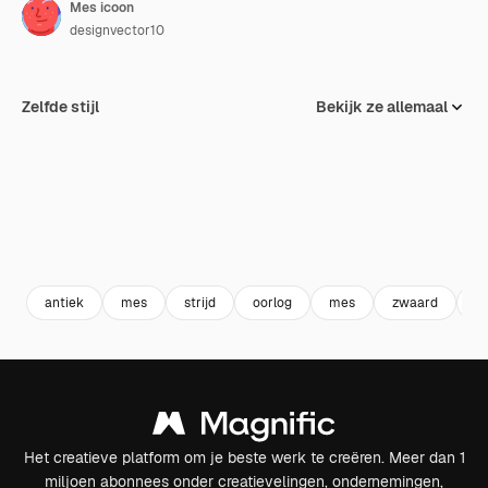
Mes icoon
designvector10
Zelfde stijl
Bekijk ze allemaal
antiek
mes
strijd
oorlog
mes
zwaard
cu
Het creatieve platform om je beste werk te creëren. Meer dan 1
miljoen abonnees onder creatievelingen, ondernemingen,