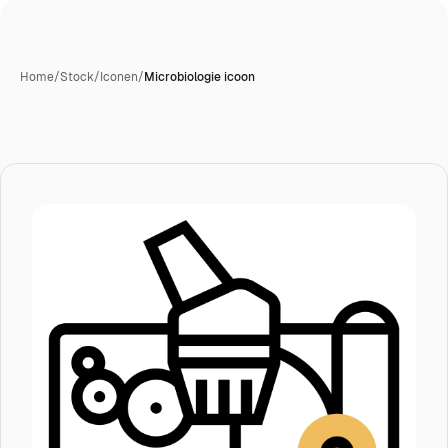
Home
/
Stock
/
Iconen
/
Microbiologie icoon