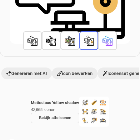
Genereren met AI
icon bewerken
Iconenset gene
Meticulous Yellow shadow
42,668
Iconen
Bekijk alle iconen