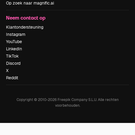
Op zoek naar magnific.ai
Neem contact op
Klantondersteuning
Instagram
YouTube
LinkedIn
TikTok
Discord
X
Reddit
Copyright © 2010-
2026
Freepik Company S.L.U.
Alle rechten
voorbehouden
.